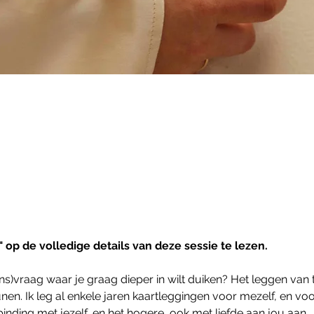
op de volledige details van deze sessie te lezen.
ns)vraag waar je graag dieper in wilt duiken? Het leggen van 
nen. Ik leg al enkele jaren kaartleggingen voor mezelf, en voo
nding met jezelf, en het hogere, ook met liefde aan jou aan. 