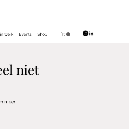
jn werk
Events
Shop
el niet
 om meer