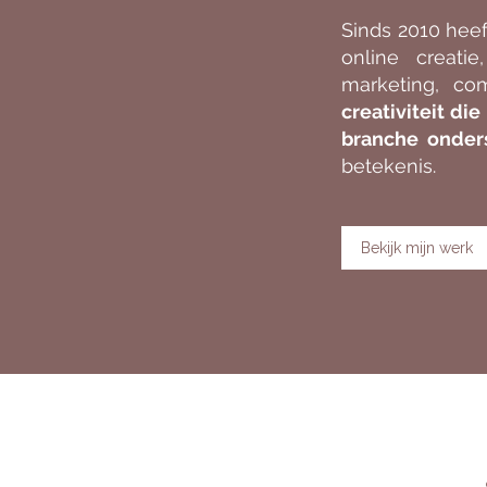
Sinds 2010 hee
online creatie
marketing, co
creativiteit di
branche onders
betekenis.
Bekijk mijn werk