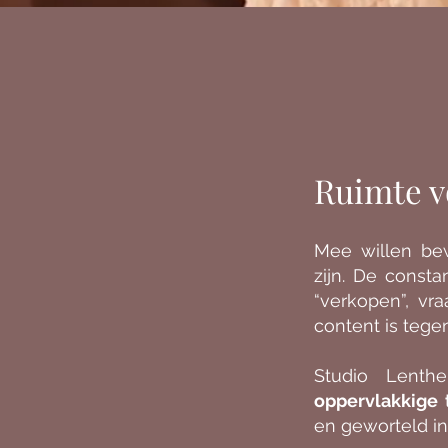
Ruimte 
Mee willen bew
zijn. De consta
“verkopen”, vr
content is tege
Studio Lenth
oppervlakkige 
en geworteld in 