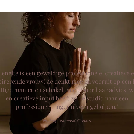
Lenette is een geweldige professionele, creatieve 
pirerende vrouw! Ze denkt mee en vooruit op een 
ttige manier en schakelt snel. Door haar advies, 
en creatieve input heeft ze de studio naar een
professioneel hoger niveau geholpen."
Nathaly - Namasté Studio's