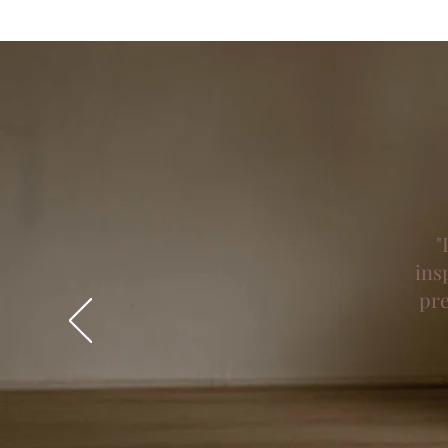
"
ins
pre