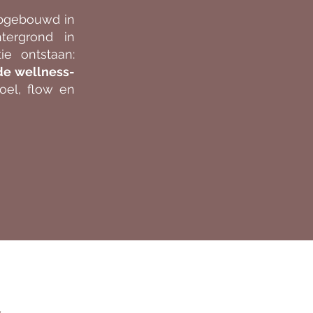
opgebouwd in
htergrond in
e ontstaan:
 de wellness-
oel, flow en