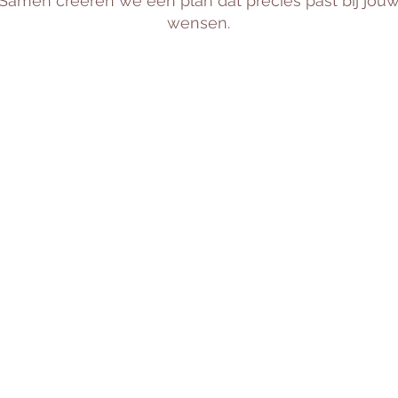
Samen creëren we een plan dat precies past bij jou
wensen.