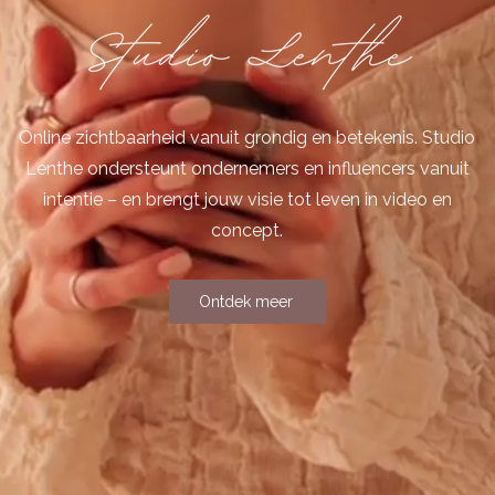
Online zichtbaarheid vanuit grondig en betekenis.
Studio
Lenthe ondersteunt ondernemers en influencers vanuit
intentie – en brengt jouw visie tot leven in video en
concept.
Ontdek meer