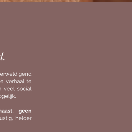
d.
verweldigend
je verhaal te
 veel social
gelijk.
aast, geen
ustig, helder