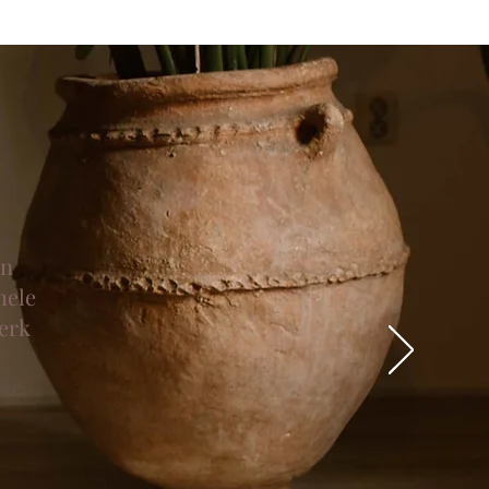
en
hele
werk