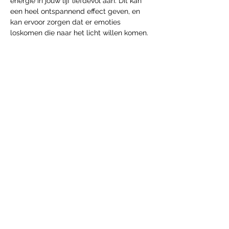
energie in jouw lijf liefdevol aan. Dit kan 
een heel ontspannend effect geven, en 
kan ervoor zorgen dat er emoties 
loskomen die naar het licht willen komen. 
Reviews van eerdere sessies.