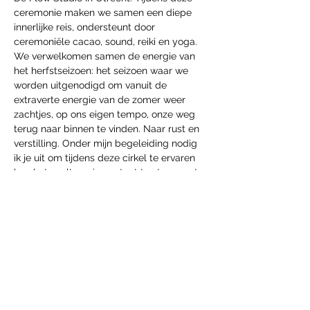
ceremonie maken we samen een diepe 
innerlijke reis, ondersteunt door 
ceremoniële cacao, sound, reiki en yoga. 
We verwelkomen samen de energie van 
het herfstseizoen: het seizoen waar we 
worden uitgenodigd om vanuit de 
extraverte energie van de zomer weer 
zachtjes, op ons eigen tempo, onze weg 
terug naar binnen te vinden. Naar rust en 
verstilling. Onder mijn begeleiding nodig 
ik je uit om tijdens deze cirkel te ervaren 
hoe het voelt om in contact te staan met 
je lichaam en emoties — zonder oordeel 
en in zachtheid. Alles van jou is welkom.
Het programma